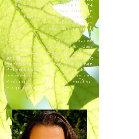
ist Raum für Menschlichkeit, Ruhe
und Zeit mit und für den Patienten
die wichtigste Grundlage, weshalb
Bürokratie und administrativer
Aufwand so gering, wie möglich
ausfallen sollten.
Mir war schon zu Anfang meiner
Heilpraktiker-Ausbildung klar, dass
die Psychotherapie mein größtes
Anliegen sein wird, aber nicht
trennbar vom Körper und seinen
Befindlichkeiten ist. Daher habe
ich mich direkt zur Ausbildung und
Prüfung des „großen“
Heilpraktikers entschieden.