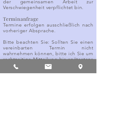
der gemeinsamen Arbeit zur
Verschwiegenheit verpflichtet bin.
Terminanfrage
Termine erfolgen ausschließlich nach
vorheriger Absprache.
Bitte beachten Sie: Sollten Sie einen
vereinbarten Termin nicht
wahrnehmen können, bitte ich Sie um
rechtzeitige Mitteilung bis spätestens
24 Stunden im Voraus. Bei Absagen
später als 24 Stunden vor dem Termin
fällt eine Pauschale von 40 € als
Ausfallhonorar an.
Kosten/Honorar
Mein Honorar berechnet sich nach
Zeit:
Einzelsitzung/Beratung/Untersuchung
60 Minuten 80 €
Erstgespräch mit Anamnese
90 Minuten 110 €