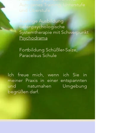
Autogenes Training, Unterstufe
und Oberstufe
3-jährige Ausbildung
tiefenpsychologische
Systemtherapie mit Schwerpunkt
Psychodrama
Fortbildung Schüßler-Salze,
Paracelsus Schule
Ich freue mich, wenn ich Sie in
meiner Praxis in einer entspannten
und naturnahen Umgebung
begrüßen darf.