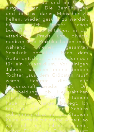
am Wochenende und im Urlaub
aufgewachsen. Die Bemühungen
und die Lust daran, Menschen zu
helfen, wieder gesund zu werden,
haben mich immer schon
beeinflusst. Die Mitarbeit in der
väterlichen Praxis und diverse
medizinische Praktika haben mich
während meiner gesamten
Schulzeit begleitet. Nach dem
Abitur entschied ich mich dennoch
für ein Jurastudium. Vor einigen
Jahren, nachdem meine beiden
Töchter „aus dem Gröbsten raus“
waren, flammte diese alte
Leidenschaft wieder auf. Die
Entscheidung, ob Heilpraktiker-
Ausbildung oder Medizinstudium
habe ich mir lange überlegt.
Ich
bin für mich zu dem Schluss
gekommen, dass mir das Studium
keine Vorteile für meine Arbeit, so
wie ich sie leben möchte,
bringt.
Für meinen Therapieansatz