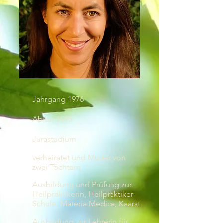
Jahrgang 1976
Abitur 1995
Jurastudium
verheiratet und Mutter von
zwei Töchtern
Ausbildung und Prüfung zur
Heilpraktikerin, Heilpraktiker
Schule,
Materia Medica, Kaarst
Ausbildung zur Lehrerin für